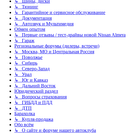
↳ Шины, диски
↳ Тюнинг
↳ Гарантийное и сервисное обслуживание
↳ Документация
↳ Автозвук и Мультимедия
Обмен опытом
↳ Первые отзывы / тест-драйвы новой Nissan Almera
↳ Гараж
Региональные форумы (дилеры, встречи)
↳ Москва, МО и Центральная Россия
↳ Поволжье
↳ Сибирь
↳ Северо-Запад
↳ Урал
↳ Юг и Кавказ
↳ Дальний Восток
Юридический раздел
↳ Вопросы страхования
↳ ГИБДД и ПДД
↳ ДТП
Барахолка
↳ Купля-продажа
Обо всём
↳ О сайте и форуме нашего автоклуба