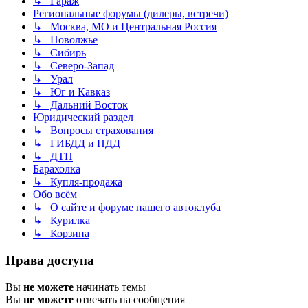
↳ Гараж
Региональные форумы (дилеры, встречи)
↳ Москва, МО и Центральная Россия
↳ Поволжье
↳ Сибирь
↳ Северо-Запад
↳ Урал
↳ Юг и Кавказ
↳ Дальний Восток
Юридический раздел
↳ Вопросы страхования
↳ ГИБДД и ПДД
↳ ДТП
Барахолка
↳ Купля-продажа
Обо всём
↳ О сайте и форуме нашего автоклуба
↳ Курилка
↳ Корзина
Права доступа
Вы
не можете
начинать темы
Вы
не можете
отвечать на сообщения