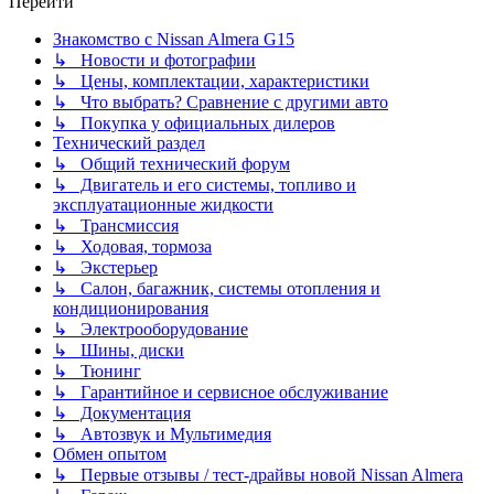
Перейти
Знакомство с Nissan Almera G15
↳ Новости и фотографии
↳ Цены, комплектации, характеристики
↳ Что выбрать? Сравнение с другими авто
↳ Покупка у официальных дилеров
Технический раздел
↳ Общий технический форум
↳ Двигатель и его системы, топливо и
эксплуатационные жидкости
↳ Трансмиссия
↳ Ходовая, тормоза
↳ Экстерьер
↳ Салон, багажник, системы отопления и
кондиционирования
↳ Электрооборудование
↳ Шины, диски
↳ Тюнинг
↳ Гарантийное и сервисное обслуживание
↳ Документация
↳ Автозвук и Мультимедия
Обмен опытом
↳ Первые отзывы / тест-драйвы новой Nissan Almera