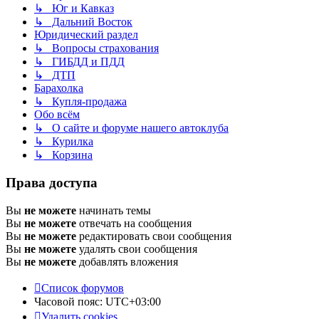
↳ Юг и Кавказ
↳ Дальний Восток
Юридический раздел
↳ Вопросы страхования
↳ ГИБДД и ПДД
↳ ДТП
Барахолка
↳ Купля-продажа
Обо всём
↳ О сайте и форуме нашего автоклуба
↳ Курилка
↳ Корзина
Права доступа
Вы
не можете
начинать темы
Вы
не можете
отвечать на сообщения
Вы
не можете
редактировать свои сообщения
Вы
не можете
удалять свои сообщения
Вы
не можете
добавлять вложения
Список форумов
Часовой пояс:
UTC+03:00
Удалить cookies