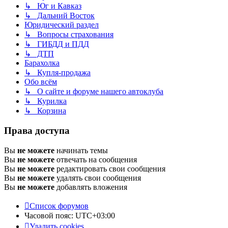
↳ Юг и Кавказ
↳ Дальний Восток
Юридический раздел
↳ Вопросы страхования
↳ ГИБДД и ПДД
↳ ДТП
Барахолка
↳ Купля-продажа
Обо всём
↳ О сайте и форуме нашего автоклуба
↳ Курилка
↳ Корзина
Права доступа
Вы
не можете
начинать темы
Вы
не можете
отвечать на сообщения
Вы
не можете
редактировать свои сообщения
Вы
не можете
удалять свои сообщения
Вы
не можете
добавлять вложения
Список форумов
Часовой пояс:
UTC+03:00
Удалить cookies