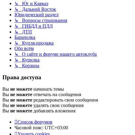
↳ Юг и Кавказ
↳ Дальний Восток
Юридический раздел
↳ Вопросы страхования
↳ ГИБДД и ПДД
↳ ДТП
Барахолка
↳ Купля-продажа
Обо всём
↳ О сайте и форуме нашего автоклуба
↳ Курилка
↳ Корзина
Права доступа
Вы
не можете
начинать темы
Вы
не можете
отвечать на сообщения
Вы
не можете
редактировать свои сообщения
Вы
не можете
удалять свои сообщения
Вы
не можете
добавлять вложения
Список форумов
Часовой пояс:
UTC+03:00
Удалить cookies