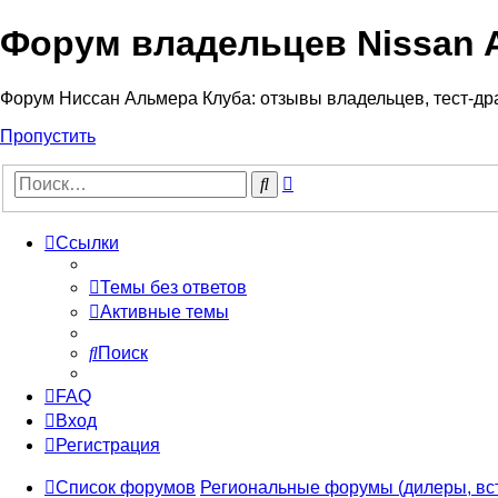
Форум владельцев Nissan 
Форум Ниссан Альмера Клуба: отзывы владельцев, тест-дра
Пропустить
Расширенный
Поиск
поиск
Ссылки
Темы без ответов
Активные темы
Поиск
FAQ
Вход
Регистрация
Список форумов
Региональные форумы (дилеры, вс