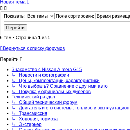
Новая тема
Показать:
Поле сортировки:
6 тем • Страница
1
из
1
Вернуться к списку форумов
Перейти
Знакомство с Nissan Almera G15
↳ Новости и фотографии
↳ Цены, комплектации, характеристики
↳ Что выбрать? Сравнение с другими авто
↳ Покупка у официальных дилеров
Технический раздел
↳ Общий технический форум
↳ Двигатель и его системы, топливо и эксплуатацио
↳ Трансмиссия
↳ Ходовая, тормоза
↳ Экстерьер
↳ Салон, багажник, системы отопления и кондицион