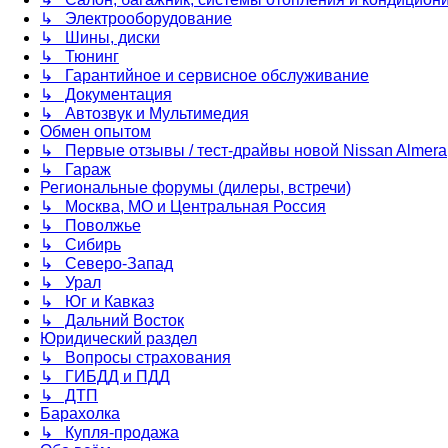
↳ Электрооборудование
↳ Шины, диски
↳ Тюнинг
↳ Гарантийное и сервисное обслуживание
↳ Документация
↳ Автозвук и Мультимедия
Обмен опытом
↳ Первые отзывы / тест-драйвы новой Nissan Almera
↳ Гараж
Региональные форумы (дилеры, встречи)
↳ Москва, МО и Центральная Россия
↳ Поволжье
↳ Сибирь
↳ Северо-Запад
↳ Урал
↳ Юг и Кавказ
↳ Дальний Восток
Юридический раздел
↳ Вопросы страхования
↳ ГИБДД и ПДД
↳ ДТП
Барахолка
↳ Купля-продажа