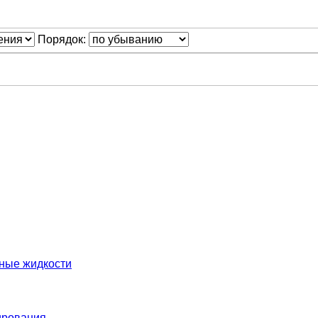
Порядок:
нные жидкости
ирования