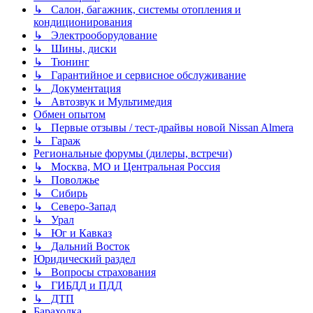
↳ Салон, багажник, системы отопления и
кондиционирования
↳ Электрооборудование
↳ Шины, диски
↳ Тюнинг
↳ Гарантийное и сервисное обслуживание
↳ Документация
↳ Автозвук и Мультимедия
Обмен опытом
↳ Первые отзывы / тест-драйвы новой Nissan Almera
↳ Гараж
Региональные форумы (дилеры, встречи)
↳ Москва, МО и Центральная Россия
↳ Поволжье
↳ Сибирь
↳ Северо-Запад
↳ Урал
↳ Юг и Кавказ
↳ Дальний Восток
Юридический раздел
↳ Вопросы страхования
↳ ГИБДД и ПДД
↳ ДТП
Барахолка