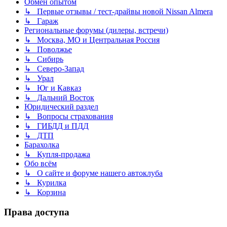
Обмен опытом
↳ Первые отзывы / тест-драйвы новой Nissan Almera
↳ Гараж
Региональные форумы (дилеры, встречи)
↳ Москва, МО и Центральная Россия
↳ Поволжье
↳ Сибирь
↳ Северо-Запад
↳ Урал
↳ Юг и Кавказ
↳ Дальний Восток
Юридический раздел
↳ Вопросы страхования
↳ ГИБДД и ПДД
↳ ДТП
Барахолка
↳ Купля-продажа
Обо всём
↳ О сайте и форуме нашего автоклуба
↳ Курилка
↳ Корзина
Права доступа