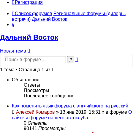
Регистрация
Список форумов
Региональные форумы (дилеры,
встречи)
Дальний Восток
Поиск
Дальний Восток
Новая тема
Расширенный
Поиск
поиск
1 тема • Страница
1
из
1
Объявления
Ответы
Просмотры
Последнее сообщение
Как поменять язык форума с английского на русский
Алексей Комаров
»
13 янв 2019, 15:31
» в форуме
О
сайте и форуме нашего автоклуба
0
Ответы
90141
Просмотры