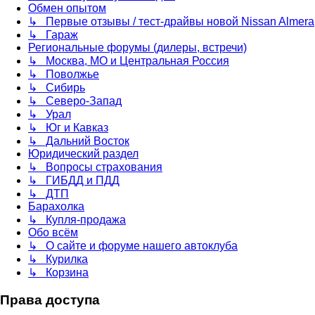
Обмен опытом
↳ Первые отзывы / тест-драйвы новой Nissan Almera
↳ Гараж
Региональные форумы (дилеры, встречи)
↳ Москва, МО и Центральная Россия
↳ Поволжье
↳ Сибирь
↳ Северо-Запад
↳ Урал
↳ Юг и Кавказ
↳ Дальний Восток
Юридический раздел
↳ Вопросы страхования
↳ ГИБДД и ПДД
↳ ДТП
Барахолка
↳ Купля-продажа
Обо всём
↳ О сайте и форуме нашего автоклуба
↳ Курилка
↳ Корзина
Права доступа