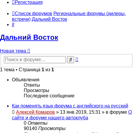
Регистрация
Список форумов
Региональные форумы (дилеры,
встречи)
Дальний Восток
Поиск
Дальний Восток
Новая тема
Расширенный
Поиск
поиск
1 тема • Страница
1
из
1
Объявления
Ответы
Просмотры
Последнее сообщение
Как поменять язык форума с английского на русский
Алексей Комаров
»
13 янв 2019, 15:31
» в форуме
О
сайте и форуме нашего автоклуба
0
Ответы
90140
Просмотры