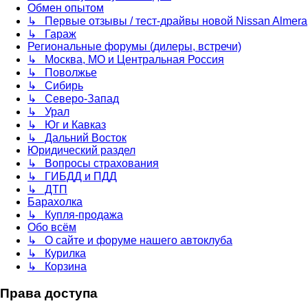
Обмен опытом
↳ Первые отзывы / тест-драйвы новой Nissan Almera
↳ Гараж
Региональные форумы (дилеры, встречи)
↳ Москва, МО и Центральная Россия
↳ Поволжье
↳ Сибирь
↳ Северо-Запад
↳ Урал
↳ Юг и Кавказ
↳ Дальний Восток
Юридический раздел
↳ Вопросы страхования
↳ ГИБДД и ПДД
↳ ДТП
Барахолка
↳ Купля-продажа
Обо всём
↳ О сайте и форуме нашего автоклуба
↳ Курилка
↳ Корзина
Права доступа