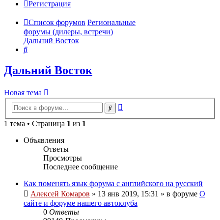
Регистрация
Список форумов
Региональные
форумы (дилеры, встречи)
Дальний Восток
Поиск
Дальний Восток
Новая тема
Расширенный
Поиск
поиск
1 тема • Страница
1
из
1
Объявления
Ответы
Просмотры
Последнее сообщение
Как поменять язык форума с английского на русский
Алексей Комаров
»
13 янв 2019, 15:31
» в форуме
О
сайте и форуме нашего автоклуба
0
Ответы