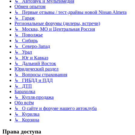
↳ Автозвук и Мультимедия
Обмен опытом
↳ Первые отзывы / тест-драйвы новой Nissan Almera
↳ Гараж
Региональные форумы (дилеры, встречи)
↳ Москва, МО и Центральная Россия
↳ Поволжье
↳ Сибирь
↳ Северо-Запад
↳ Урал
↳ Юг и Кавказ
↳ Дальний Восток
Юридический раздел
↳ Вопросы страхования
↳ ГИБДД и ПДД
↳ ДТП
Барахолка
↳ Купля-продажа
Обо всём
↳ О сайте и форуме нашего автоклуба
↳ Курилка
↳ Корзина
Права доступа