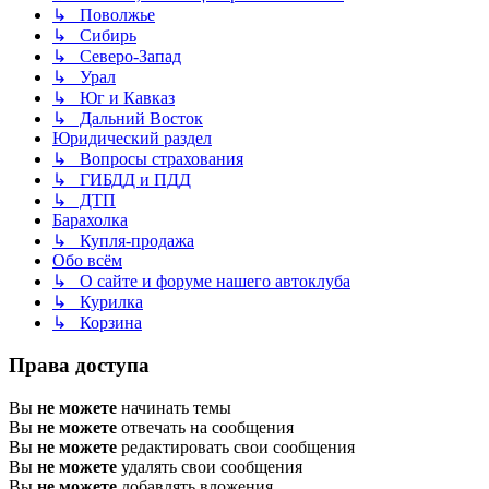
↳ Поволжье
↳ Сибирь
↳ Северо-Запад
↳ Урал
↳ Юг и Кавказ
↳ Дальний Восток
Юридический раздел
↳ Вопросы страхования
↳ ГИБДД и ПДД
↳ ДТП
Барахолка
↳ Купля-продажа
Обо всём
↳ О сайте и форуме нашего автоклуба
↳ Курилка
↳ Корзина
Права доступа
Вы
не можете
начинать темы
Вы
не можете
отвечать на сообщения
Вы
не можете
редактировать свои сообщения
Вы
не можете
удалять свои сообщения
Вы
не можете
добавлять вложения