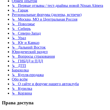
Обмен опытом
↳ Первые отзывы / тест-драйвы новой Nissan Almera
↳ Гараж
Региональные форумы (дилеры, встречи)
↳ Москва, МО и Центральная Россия
↳ Поволжье
↳ Сибирь
↳ Северо-Запад
↳ Урал
↳ Юг и Кавказ
↳ Дальний Восток
Юридический раздел
↳ Вопросы страхования
↳ ГИБДД и ПДД
↳ ДТП
Барахолка
↳ Купля-продажа
Обо всём
↳ О сайте и форуме нашего автоклуба
↳ Курилка
↳ Корзина
Права доступа