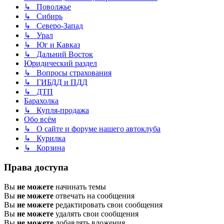
↳ Поволжье
↳ Сибирь
↳ Северо-Запад
↳ Урал
↳ Юг и Кавказ
↳ Дальний Восток
Юридический раздел
↳ Вопросы страхования
↳ ГИБДД и ПДД
↳ ДТП
Барахолка
↳ Купля-продажа
Обо всём
↳ О сайте и форуме нашего автоклуба
↳ Курилка
↳ Корзина
Права доступа
Вы
не можете
начинать темы
Вы
не можете
отвечать на сообщения
Вы
не можете
редактировать свои сообщения
Вы
не можете
удалять свои сообщения
Вы
не можете
добавлять вложения