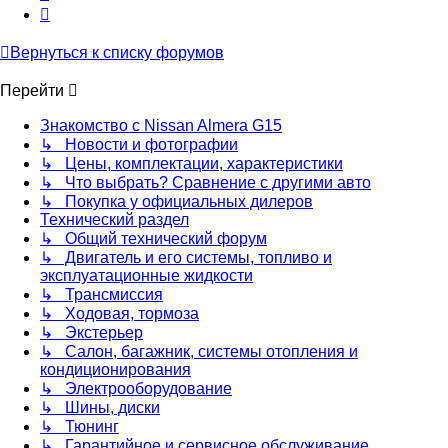
След.
Вернуться к списку форумов
Перейти
Знакомство с Nissan Almera G15
↳ Новости и фотографии
↳ Цены, комплектации, характеристики
↳ Что выбрать? Сравнение с другими авто
↳ Покупка у официальных дилеров
Технический раздел
↳ Общий технический форум
↳ Двигатель и его системы, топливо и
эксплуатационные жидкости
↳ Трансмиссия
↳ Ходовая, тормоза
↳ Экстерьер
↳ Салон, багажник, системы отопления и
кондиционирования
↳ Электрооборудование
↳ Шины, диски
↳ Тюнинг
↳ Гарантийное и сервисное обслуживание