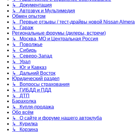
↳ Документация
↳ Автозвук и Мультимедия
Обмен опытом
↳ Первые отзывы / тест-драйвы новой Nissan Almera
↳ Гараж
Региональные форумы (дилеры, встречи)
↳ Москва, МО и Центральная Россия
↳ Поволжье
↳ Сибирь
↳ Северо-Запад
↳ Урал
↳ Юг и Кавказ
↳ Дальний Восток
Юридический раздел
↳ Вопросы страхования
↳ ГИБДД и ПДД
↳ ДТП
Барахолка
↳ Купля-продажа
Обо всём
↳ О сайте и форуме нашего автоклуба
↳ Курилка
↳ Корзина