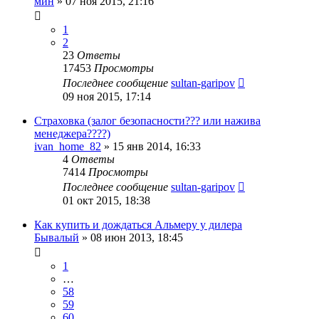
мин
»
07 ноя 2015, 21:16
1
2
23
Ответы
17453
Просмотры
Последнее сообщение
sultan-garipov
09 ноя 2015, 17:14
Страховка (залог безопасности??? или нажива
менеджера????)
ivan_home_82
»
15 янв 2014, 16:33
4
Ответы
7414
Просмотры
Последнее сообщение
sultan-garipov
01 окт 2015, 18:38
Как купить и дождаться Альмеру у дилера
Бывалый
»
08 июн 2013, 18:45
1
…
58
59
60