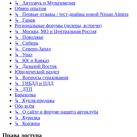
↳ Автозвук и Мультимедия
Обмен опытом
↳ Первые отзывы / тест-драйвы новой Nissan Almera
↳ Гараж
Региональные форумы (дилеры, встречи)
↳ Москва, МО и Центральная Россия
↳ Поволжье
↳ Сибирь
↳ Северо-Запад
↳ Урал
↳ Юг и Кавказ
↳ Дальний Восток
Юридический раздел
↳ Вопросы страхования
↳ ГИБДД и ПДД
↳ ДТП
Барахолка
↳ Купля-продажа
Обо всём
↳ О сайте и форуме нашего автоклуба
↳ Курилка
↳ Корзина
Права доступа