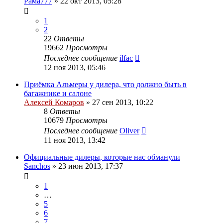
Рама777
»
22 окт 2013, 05:28
1
2
22
Ответы
19662
Просмотры
Последнее сообщение
ilfac
12 ноя 2013, 05:46
Приёмка Альмеры у дилера, что должно быть в
багажнике и салоне
Алексей Комаров
»
27 сен 2013, 10:22
8
Ответы
10679
Просмотры
Последнее сообщение
Oliver
11 ноя 2013, 13:42
Официальные дилеры, которые нас обманули
Sanchos
»
23 июн 2013, 17:37
1
…
5
6
7