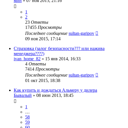
мин
»
07 ноя 2015, 21:16
1
2
23
Ответы
17455
Просмотры
Последнее сообщение
sultan-garipov
09 ноя 2015, 17:14
Страховка (залог безопасности??? или нажива
менеджера????)
ivan_home_82
»
15 янв 2014, 16:33
4
Ответы
7414
Просмотры
Последнее сообщение
sultan-garipov
01 окт 2015, 18:38
Как купить и дождаться Альмеру у дилера
Бывалый
»
08 июн 2013, 18:45
1
…
58
59
60