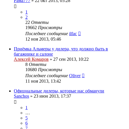
Рама777
»
22 окт 2013, 05:28
1
2
22
Ответы
19662
Просмотры
Последнее сообщение
ilfac
12 ноя 2013, 05:46
Приёмка Альмеры у дилера, что должно быть в
багажнике и салоне
Алексей Комаров
»
27 сен 2013, 10:22
8
Ответы
10680
Просмотры
Последнее сообщение
Oliver
11 ноя 2013, 13:42
Официальные дилеры, которые нас обманули
Sanchos
»
23 июн 2013, 17:37
1
…
5
6
7