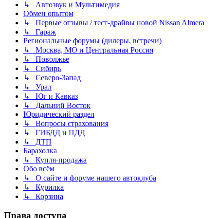
↳ Автозвук и Мультимедия
Обмен опытом
↳ Первые отзывы / тест-драйвы новой Nissan Almera
↳ Гараж
Региональные форумы (дилеры, встречи)
↳ Москва, МО и Центральная Россия
↳ Поволжье
↳ Сибирь
↳ Северо-Запад
↳ Урал
↳ Юг и Кавказ
↳ Дальний Восток
Юридический раздел
↳ Вопросы страхования
↳ ГИБДД и ПДД
↳ ДТП
Барахолка
↳ Купля-продажа
Обо всём
↳ О сайте и форуме нашего автоклуба
↳ Курилка
↳ Корзина
Права доступа