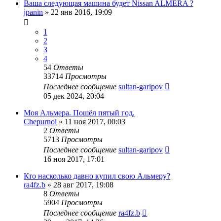
Ваша следующая машина будет Nissan ALMERA ?
jpanin
»
22 янв 2016, 19:09
1
2
3
4
54
Ответы
33714
Просмотры
Последнее сообщение
sultan-garipov
05 дек 2024, 20:04
Моя Альмера. Пошёл пятый год.
Chepurnoi
»
11 ноя 2017, 00:03
2
Ответы
5713
Просмотры
Последнее сообщение
sultan-garipov
16 ноя 2017, 17:01
Кто насколько давно купил свою Альмеру?
ra4fz.b
»
28 авг 2017, 19:08
8
Ответы
5904
Просмотры
Последнее сообщение
ra4fz.b