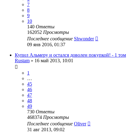
7
8
9
10
140
Ответы
162052
Просмотры
Последнее сообщение
Shwonder
09 янв 2016, 01:37
Купил Альмеру и остался доволен покупкой! - 1 том
Rustam
»
16 май 2013, 10:01
1
…
45
46
47
48
49
730
Ответы
468374
Просмотры
Последнее сообщение
Oliver
31 авг 2013, 09:02