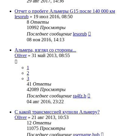
29 авг 2017, 14:36
Отчет о пробеге Альмеры G15 после 140 000 км
lesorub
»
19 июл 2016, 08:50
8
Ответы
10992
Просмотры
Последнее сообщение
lesorub
08 ноя 2016, 14:13
Альмера, взгляд со стороны...
Oliver
»
31 май 2013, 08:55
1
2
3
41
Ответы
42089
Просмотры
Последнее сообщение
ra4fz.b
04 авг 2016, 23:22
С какой трансмиссией купили Альмеру?
Oliver
»
21 авг 2013, 10:53
12
Ответы
11075
Просмотры
Последнее сообщение
username.hub