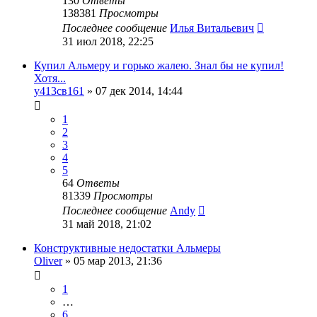
130
Ответы
138381
Просмотры
Последнее сообщение
Илья Витальевич
31 июл 2018, 22:25
Купил Альмеру и горько жалею. Знал бы не купил!
Хотя...
у413св161
»
07 дек 2014, 14:44
1
2
3
4
5
64
Ответы
81339
Просмотры
Последнее сообщение
Andy
31 май 2018, 21:02
Конструктивные недостатки Альмеры
Oliver
»
05 мар 2013, 21:36
1
…
6