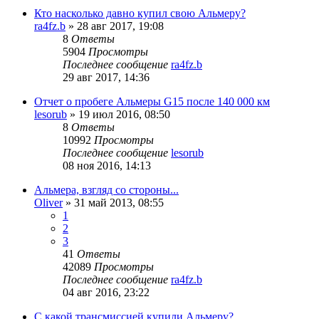
Кто насколько давно купил свою Альмеру?
ra4fz.b
»
28 авг 2017, 19:08
8
Ответы
5904
Просмотры
Последнее сообщение
ra4fz.b
29 авг 2017, 14:36
Отчет о пробеге Альмеры G15 после 140 000 км
lesorub
»
19 июл 2016, 08:50
8
Ответы
10992
Просмотры
Последнее сообщение
lesorub
08 ноя 2016, 14:13
Альмера, взгляд со стороны...
Oliver
»
31 май 2013, 08:55
1
2
3
41
Ответы
42089
Просмотры
Последнее сообщение
ra4fz.b
04 авг 2016, 23:22
С какой трансмиссией купили Альмеру?