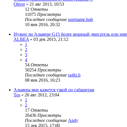
Oliver
»
21 авг 2013, 10:53
12
Ответы
11075
Просмотры
Последнее сообщение
username.hub
10 янв 2016, 20:32
Нужен ли Альмере G15 более мощный двигатель или им
ALBEA
»
03 дек 2015, 21:12
1
2
3
4
54
Ответы
50254
Просмотры
Последнее сообщение
ra4fz.b
08 янв 2016, 16:23
Альмера мне кажется узкой по габаритам
Tos
»
26 авг 2012, 23:04
1
2
17
Ответы
26436
Просмотры
Последнее сообщение
Andy
15 дек 2015, 17:00