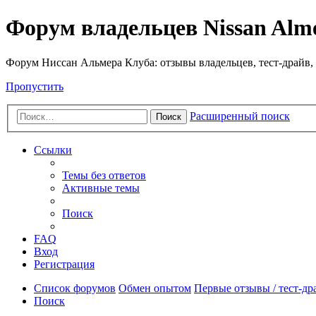
Форум владельцев Nissan Alm
Форум Ниссан Альмера Клуба: отзывы владельцев, тест-драйв, 
Пропустить
Расширенный поиск
Поиск
Ссылки
Темы без ответов
Активные темы
Поиск
FAQ
Вход
Регистрация
Список форумов
Обмен опытом
Первые отзывы / тест-др
Поиск