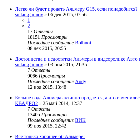
Легко ли будет продать Альмеру G15, если понадобится?
sultan-garipov
»
06 дек 2015, 07:56
1
2
17
Ответы
18151
Просмотры
Последнее сообщение
Bolbnoi
08 дек 2015, 20:55
Достоинства и недостатки Альмеры в видеоролике Авто 
sultan-garipov
»
03 ноя 2015, 21:35
7
Ответы
9066
Просмотры
Последнее сообщение
Andy
12 ноя 2015, 13:48
Больше года Альмера активно продается, а что изменилось
КВАДРО2
»
25 май 2014, 12:37
7
Ответы
13405
Просмотры
Последнее сообщение
ВИК
09 ноя 2015, 22:42
Все только хорошее об Альмере!