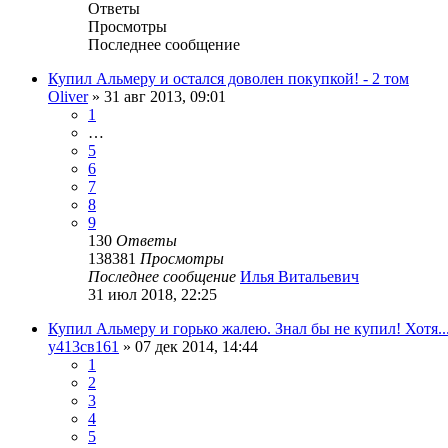
Ответы
Просмотры
Последнее сообщение
Купил Альмеру и остался доволен покупкой! - 2 том
Oliver
»
31 авг 2013, 09:01
1
…
5
6
7
8
9
130
Ответы
138381
Просмотры
Последнее сообщение
Илья Витальевич
31 июл 2018, 22:25
Купил Альмеру и горько жалею. Знал бы не купил! Хотя..
у413св161
»
07 дек 2014, 14:44
1
2
3
4
5