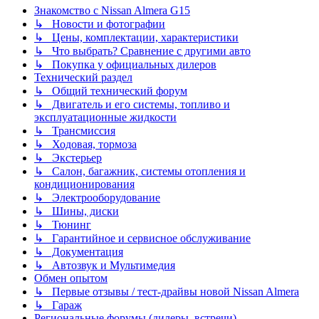
Знакомство с Nissan Almera G15
↳ Новости и фотографии
↳ Цены, комплектации, характеристики
↳ Что выбрать? Сравнение с другими авто
↳ Покупка у официальных дилеров
Технический раздел
↳ Общий технический форум
↳ Двигатель и его системы, топливо и
эксплуатационные жидкости
↳ Трансмиссия
↳ Ходовая, тормоза
↳ Экстерьер
↳ Салон, багажник, системы отопления и
кондиционирования
↳ Электрооборудование
↳ Шины, диски
↳ Тюнинг
↳ Гарантийное и сервисное обслуживание
↳ Документация
↳ Автозвук и Мультимедия
Обмен опытом
↳ Первые отзывы / тест-драйвы новой Nissan Almera
↳ Гараж
Региональные форумы (дилеры, встречи)