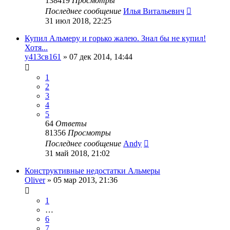
138419
Просмотры
Последнее сообщение
Илья Витальевич
31 июл 2018, 22:25
Купил Альмеру и горько жалею. Знал бы не купил!
Хотя...
у413св161
»
07 дек 2014, 14:44
1
2
3
4
5
64
Ответы
81356
Просмотры
Последнее сообщение
Andy
31 май 2018, 21:02
Конструктивные недостатки Альмеры
Oliver
»
05 мар 2013, 21:36
1
…
6
7