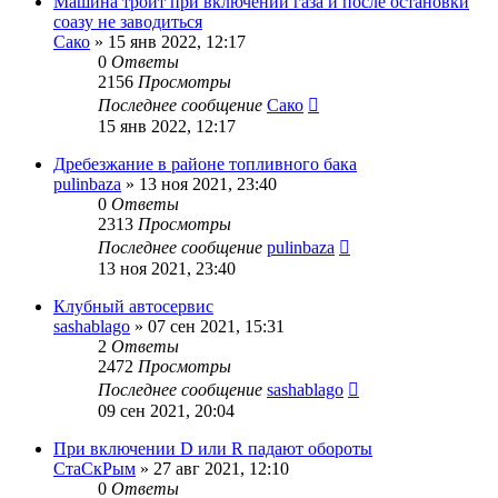
Машина троит при включении газа и после остановки
соазу не заводиться
Сако
»
15 янв 2022, 12:17
0
Ответы
2156
Просмотры
Последнее сообщение
Сако
15 янв 2022, 12:17
Дребезжание в районе топливного бака
pulinbaza
»
13 ноя 2021, 23:40
0
Ответы
2313
Просмотры
Последнее сообщение
pulinbaza
13 ноя 2021, 23:40
Клубный автосервис
sashablago
»
07 сен 2021, 15:31
2
Ответы
2472
Просмотры
Последнее сообщение
sashablago
09 сен 2021, 20:04
При включении D или R падают обороты
СтаСкРым
»
27 авг 2021, 12:10
0
Ответы