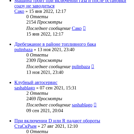
Машина троит при включении газа и после остановки
соазу не заводиться
Сако
»
15 янв 2022, 12:17
0
Ответы
2154
Просмотры
Последнее сообщение
Сако
15 янв 2022, 12:17
Дребезжание в районе топливного бака
pulinbaza
»
13 ноя 2021, 23:40
0
Ответы
2309
Просмотры
Последнее сообщение
pulinbaza
13 ноя 2021, 23:40
Клубный автосервис
sashablago
»
07 сен 2021, 15:31
2
Ответы
2469
Просмотры
Последнее сообщение
sashablago
09 сен 2021, 20:04
При включении D или R падают обороты
СтаСкРым
»
27 авг 2021, 12:10
0
Ответы