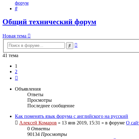
форум
Поиск
Общий технический форум
Новая тема
Расширенный
Поиск
поиск
41 тема
1
2
След.
Объявления
Ответы
Просмотры
Последнее сообщение
Как поменять язык форума с английского на русский
Алексей Комаров
»
13 янв 2019, 15:31
» в форуме
О сай
0
Ответы
90134
Просмотры