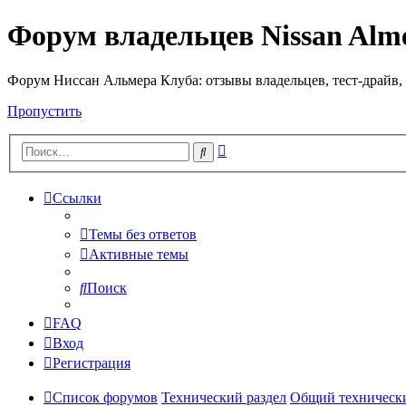
Форум владельцев Nissan Alm
Форум Ниссан Альмера Клуба: отзывы владельцев, тест-драйв, 
Пропустить
Расширенный
Поиск
поиск
Ссылки
Темы без ответов
Активные темы
Поиск
FAQ
Вход
Регистрация
Список форумов
Технический раздел
Общий техническ