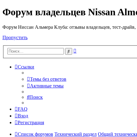
Форум владельцев Nissan Alm
Форум Ниссан Альмера Клуба: отзывы владельцев, тест-драйв, 
Пропустить
Расширенный
Поиск
поиск
Ссылки
Темы без ответов
Активные темы
Поиск
FAQ
Вход
Регистрация
Список форумов
Технический раздел
Общий техническ