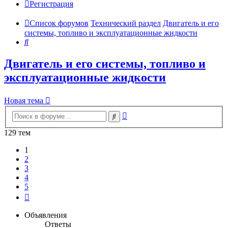
Регистрация
Список форумов
Технический раздел
Двигатель и его
системы, топливо и эксплуатационные жидкости
Поиск
Двигатель и его системы, топливо и
эксплуатационные жидкости
Новая тема
Расширенный
Поиск
поиск
129 тем
1
2
3
4
5
След.
Объявления
Ответы