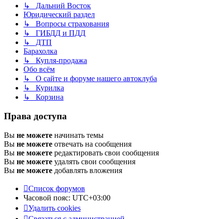
↳ Дальний Восток
Юридический раздел
↳ Вопросы страхования
↳ ГИБДД и ПДД
↳ ДТП
Барахолка
↳ Купля-продажа
Обо всём
↳ О сайте и форуме нашего автоклуба
↳ Курилка
↳ Корзина
Права доступа
Вы
не можете
начинать темы
Вы
не можете
отвечать на сообщения
Вы
не можете
редактировать свои сообщения
Вы
не можете
удалять свои сообщения
Вы
не можете
добавлять вложения
Список форумов
Часовой пояс:
UTC+03:00
Удалить cookies
Связаться с администрацией