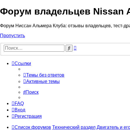
Форум владельцев Nissan 
Форум Ниссан Альмера Клуба: отзывы владельцев, тест-дра
Пропустить
Расширенный
Поиск
поиск
Ссылки
Темы без ответов
Активные темы
Поиск
FAQ
Вход
Регистрация
Список форумов
Технический раздел
Двигатель и ег