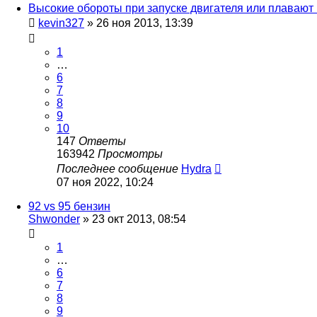
Высокие обороты при запуске двигателя или плавают 
kevin327
»
26 ноя 2013, 13:39
1
…
6
7
8
9
10
147
Ответы
163942
Просмотры
Последнее сообщение
Hydra
07 ноя 2022, 10:24
92 vs 95 бензин
Shwonder
»
23 окт 2013, 08:54
1
…
6
7
8
9