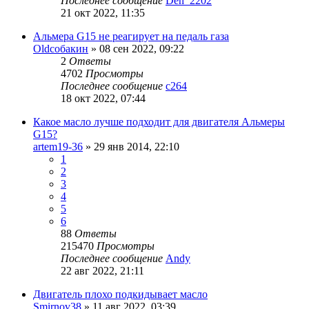
Последнее сообщение
Den_2202
21 окт 2022, 11:35
Альмера G15 не реагирует на педаль газа
Oldсобакин
»
08 сен 2022, 09:22
2
Ответы
4702
Просмотры
Последнее сообщение
c264
18 окт 2022, 07:44
Какое масло лучше подходит для двигателя Альмеры
G15?
artem19-36
»
29 янв 2014, 22:10
1
2
3
4
5
6
88
Ответы
215470
Просмотры
Последнее сообщение
Andy
22 авг 2022, 21:11
Двигатель плохо подкидывает масло
Smirnov38
»
11 авг 2022, 03:39