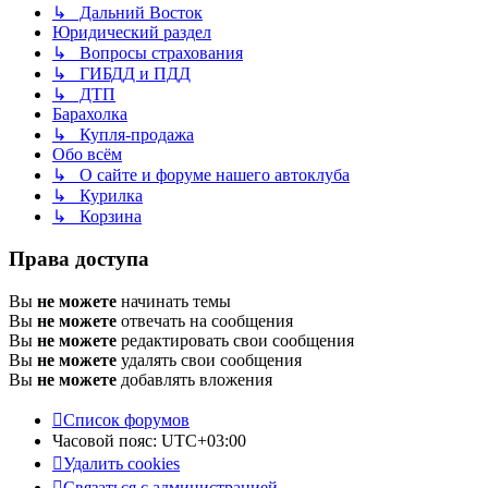
↳ Дальний Восток
Юридический раздел
↳ Вопросы страхования
↳ ГИБДД и ПДД
↳ ДТП
Барахолка
↳ Купля-продажа
Обо всём
↳ О сайте и форуме нашего автоклуба
↳ Курилка
↳ Корзина
Права доступа
Вы
не можете
начинать темы
Вы
не можете
отвечать на сообщения
Вы
не можете
редактировать свои сообщения
Вы
не можете
удалять свои сообщения
Вы
не можете
добавлять вложения
Список форумов
Часовой пояс:
UTC+03:00
Удалить cookies
Связаться с администрацией