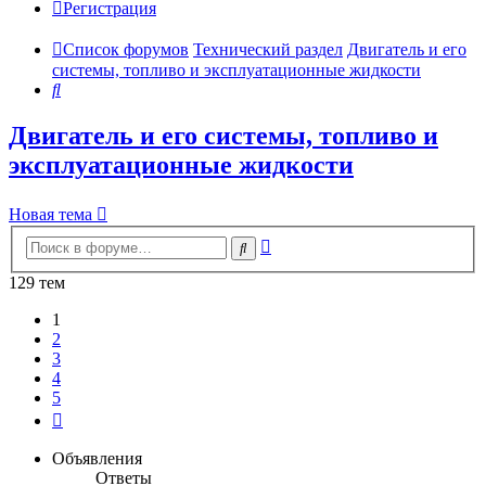
Регистрация
Список форумов
Технический раздел
Двигатель и его
системы, топливо и эксплуатационные жидкости
Поиск
Двигатель и его системы, топливо и
эксплуатационные жидкости
Новая тема
Расширенный
Поиск
поиск
129 тем
1
2
3
4
5
След.
Объявления
Ответы