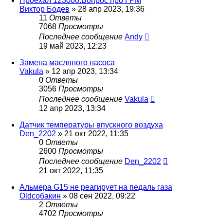
Проехал 123000.Вопрос про ГРМ
Виктор Бодев
»
28 апр 2023, 19:36
11
Ответы
7068
Просмотры
Последнее сообщение
Andy
19 май 2023, 12:23
Замена масляного насоса
Vakula
»
12 апр 2023, 13:34
0
Ответы
3056
Просмотры
Последнее сообщение
Vakula
12 апр 2023, 13:34
Датчик температуры впускного воздуха
Den_2202
»
21 окт 2022, 11:35
0
Ответы
2600
Просмотры
Последнее сообщение
Den_2202
21 окт 2022, 11:35
Альмера G15 не реагирует на педаль газа
Oldсобакин
»
08 сен 2022, 09:22
2
Ответы
4702
Просмотры