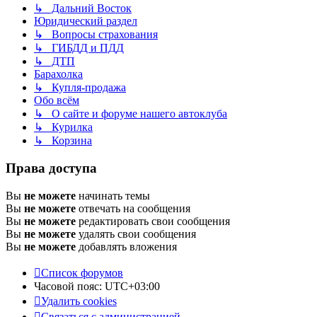
↳ Дальний Восток
Юридический раздел
↳ Вопросы страхования
↳ ГИБДД и ПДД
↳ ДТП
Барахолка
↳ Купля-продажа
Обо всём
↳ О сайте и форуме нашего автоклуба
↳ Курилка
↳ Корзина
Права доступа
Вы
не можете
начинать темы
Вы
не можете
отвечать на сообщения
Вы
не можете
редактировать свои сообщения
Вы
не можете
удалять свои сообщения
Вы
не можете
добавлять вложения
Список форумов
Часовой пояс:
UTC+03:00
Удалить cookies
Связаться с администрацией