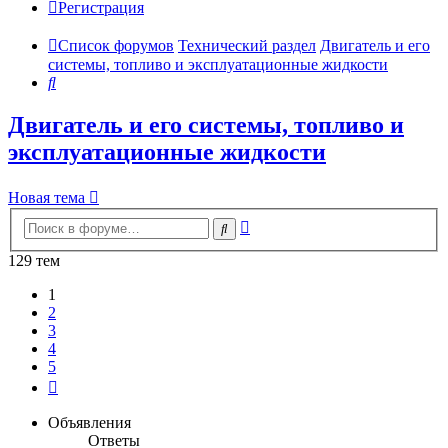
Регистрация
Список форумов
Технический раздел
Двигатель и его
системы, топливо и эксплуатационные жидкости
Поиск
Двигатель и его системы, топливо и
эксплуатационные жидкости
Новая тема
Расширенный
Поиск
поиск
129 тем
1
2
3
4
5
След.
Объявления
Ответы