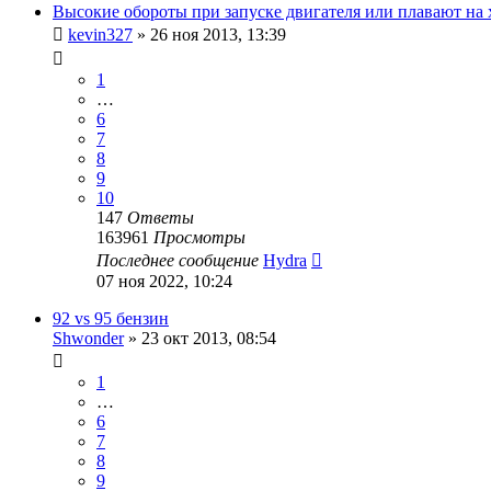
Высокие обороты при запуске двигателя или плавают на 
kevin327
»
26 ноя 2013, 13:39
1
…
6
7
8
9
10
147
Ответы
163961
Просмотры
Последнее сообщение
Hydra
07 ноя 2022, 10:24
92 vs 95 бензин
Shwonder
»
23 окт 2013, 08:54
1
…
6
7
8
9