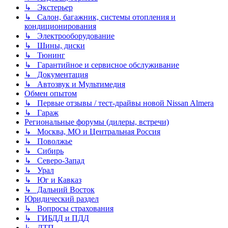
↳ Экстерьер
↳ Салон, багажник, системы отопления и
кондиционирования
↳ Электрооборудование
↳ Шины, диски
↳ Тюнинг
↳ Гарантийное и сервисное обслуживание
↳ Документация
↳ Автозвук и Мультимедия
Обмен опытом
↳ Первые отзывы / тест-драйвы новой Nissan Almera
↳ Гараж
Региональные форумы (дилеры, встречи)
↳ Москва, МО и Центральная Россия
↳ Поволжье
↳ Сибирь
↳ Северо-Запад
↳ Урал
↳ Юг и Кавказ
↳ Дальний Восток
Юридический раздел
↳ Вопросы страхования
↳ ГИБДД и ПДД
↳ ДТП