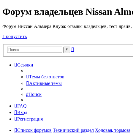
Форум владельцев Nissan Alm
Форум Ниссан Альмера Клуба: отзывы владельцев, тест-драйв, 
Пропустить
Расширенный
Поиск
поиск
Ссылки
Темы без ответов
Активные темы
Поиск
FAQ
Вход
Регистрация
Список форумов
Технический раздел
Ходовая, тормоза