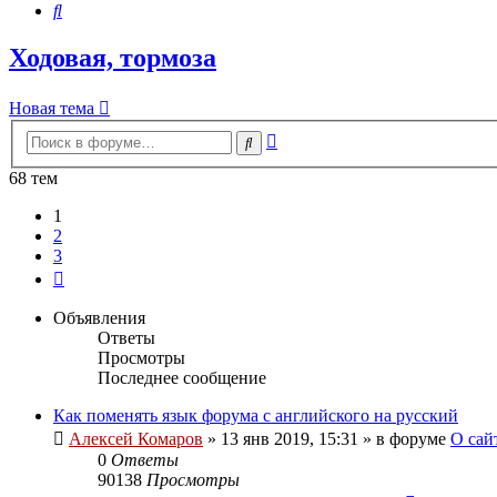
Поиск
Ходовая, тормоза
Новая тема
Расширенный
Поиск
поиск
68 тем
1
2
3
След.
Объявления
Ответы
Просмотры
Последнее сообщение
Как поменять язык форума с английского на русский
Алексей Комаров
»
13 янв 2019, 15:31
» в форуме
О сай
0
Ответы
90138
Просмотры