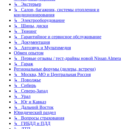
↳ Экстерьер
↳ Салон, багажник, системы отопления и
кондиционирования
↳ Электрооборудование
↳ Шины, диски
↳ Тюнинг
↳ Гарантийное и сервисное обслуживание
↳ Документация
↳ Автозвук и Мультимедия
Обмен опытом
↳ Первые отзывы / тест-драйвы новой Nissan Almera
↳ Гараж
Региональные форумы (дилеры, встречи)
↳ Москва, МО и Центральная Россия
↳ Поволжье
↳ Сибирь
↳ Северо-Запад
↳ Урал
↳ Юг и Кавказ
↳ Дальний Восток
Юридический раздел
↳ Вопросы страхования
↳ ГИБДД и ПДД
↳ ДТП