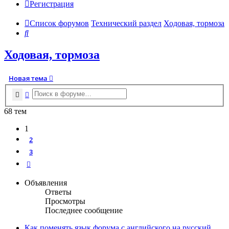
Регистрация
Список форумов
Технический раздел
Ходовая, тормоза
Поиск
Ходовая, тормоза
Новая тема
Поиск
Расширенный поиск
68 тем
1
2
3
След.
Объявления
Ответы
Просмотры
Последнее сообщение
Как поменять язык форума с английского на русский