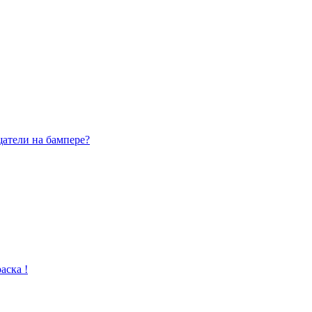
щатели на бампере?
аска !