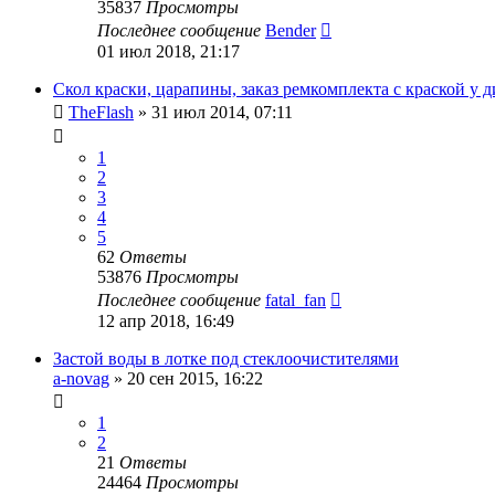
35837
Просмотры
Последнее сообщение
Bender
01 июл 2018, 21:17
Скол краски, царапины, заказ ремкомплекта с краской у д
TheFlash
»
31 июл 2014, 07:11
1
2
3
4
5
62
Ответы
53876
Просмотры
Последнее сообщение
fatal_fan
12 апр 2018, 16:49
Застой воды в лотке под стеклоочистителями
a-novag
»
20 сен 2015, 16:22
1
2
21
Ответы
24464
Просмотры