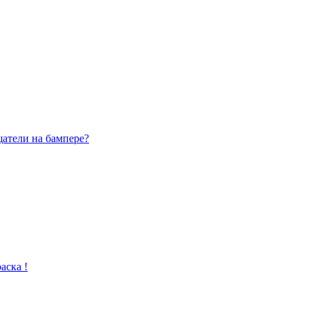
щатели на бампере?
аска !