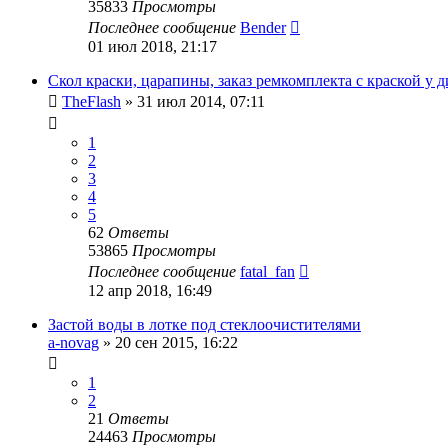
35833
Просмотры
Последнее сообщение
Bender
01 июл 2018, 21:17
Скол краски, царапины, заказ ремкомплекта с краской у д
TheFlash
»
31 июл 2014, 07:11
1
2
3
4
5
62
Ответы
53865
Просмотры
Последнее сообщение
fatal_fan
12 апр 2018, 16:49
Застой воды в лотке под стеклоочистителями
a-novag
»
20 сен 2015, 16:22
1
2
21
Ответы
24463
Просмотры