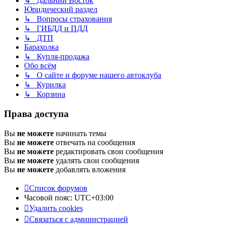
↳ Дальний Восток
Юридический раздел
↳ Вопросы страхования
↳ ГИБДД и ПДД
↳ ДТП
Барахолка
↳ Купля-продажа
Обо всём
↳ О сайте и форуме нашего автоклуба
↳ Курилка
↳ Корзина
Права доступа
Вы
не можете
начинать темы
Вы
не можете
отвечать на сообщения
Вы
не можете
редактировать свои сообщения
Вы
не можете
удалять свои сообщения
Вы
не можете
добавлять вложения
Список форумов
Часовой пояс:
UTC+03:00
Удалить cookies
Связаться с администрацией