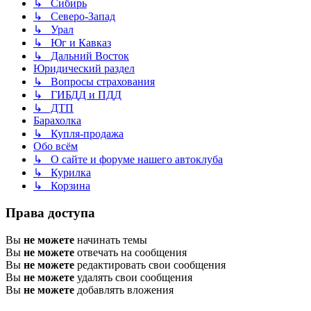
↳ Сибирь
↳ Северо-Запад
↳ Урал
↳ Юг и Кавказ
↳ Дальний Восток
Юридический раздел
↳ Вопросы страхования
↳ ГИБДД и ПДД
↳ ДТП
Барахолка
↳ Купля-продажа
Обо всём
↳ О сайте и форуме нашего автоклуба
↳ Курилка
↳ Корзина
Права доступа
Вы
не можете
начинать темы
Вы
не можете
отвечать на сообщения
Вы
не можете
редактировать свои сообщения
Вы
не можете
удалять свои сообщения
Вы
не можете
добавлять вложения