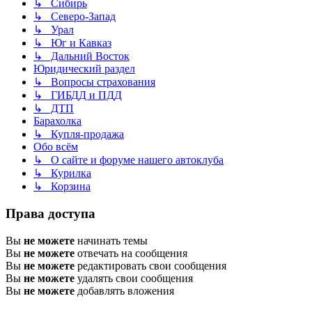
↳ Сибирь
↳ Северо-Запад
↳ Урал
↳ Юг и Кавказ
↳ Дальний Восток
Юридический раздел
↳ Вопросы страхования
↳ ГИБДД и ПДД
↳ ДТП
Барахолка
↳ Купля-продажа
Обо всём
↳ О сайте и форуме нашего автоклуба
↳ Курилка
↳ Корзина
Права доступа
Вы
не можете
начинать темы
Вы
не можете
отвечать на сообщения
Вы
не можете
редактировать свои сообщения
Вы
не можете
удалять свои сообщения
Вы
не можете
добавлять вложения