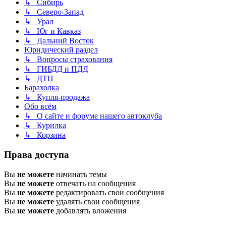
↳ Сибирь
↳ Северо-Запад
↳ Урал
↳ Юг и Кавказ
↳ Дальний Восток
Юридический раздел
↳ Вопросы страхования
↳ ГИБДД и ПДД
↳ ДТП
Барахолка
↳ Купля-продажа
Обо всём
↳ О сайте и форуме нашего автоклуба
↳ Курилка
↳ Корзина
Права доступа
Вы
не можете
начинать темы
Вы
не можете
отвечать на сообщения
Вы
не можете
редактировать свои сообщения
Вы
не можете
удалять свои сообщения
Вы
не можете
добавлять вложения