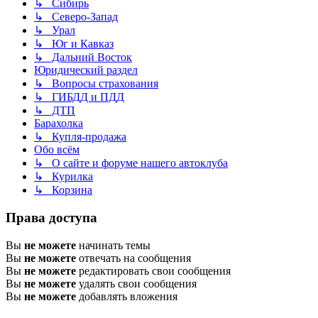
↳ Сибирь
↳ Северо-Запад
↳ Урал
↳ Юг и Кавказ
↳ Дальний Восток
Юридический раздел
↳ Вопросы страхования
↳ ГИБДД и ПДД
↳ ДТП
Барахолка
↳ Купля-продажа
Обо всём
↳ О сайте и форуме нашего автоклуба
↳ Курилка
↳ Корзина
Права доступа
Вы
не можете
начинать темы
Вы
не можете
отвечать на сообщения
Вы
не можете
редактировать свои сообщения
Вы
не можете
удалять свои сообщения
Вы
не можете
добавлять вложения