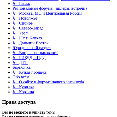
↳ Гараж
Региональные форумы (дилеры, встречи)
↳ Москва, МО и Центральная Россия
↳ Поволжье
↳ Сибирь
↳ Северо-Запад
↳ Урал
↳ Юг и Кавказ
↳ Дальний Восток
Юридический раздел
↳ Вопросы страхования
↳ ГИБДД и ПДД
↳ ДТП
Барахолка
↳ Купля-продажа
Обо всём
↳ О сайте и форуме нашего автоклуба
↳ Курилка
↳ Корзина
Права доступа
Вы
не можете
начинать темы
Вы
не можете
отвечать на сообщения