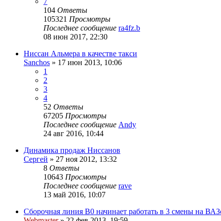
7
104
Ответы
105321
Просмотры
Последнее сообщение
ra4fz.b
08 июн 2017, 22:30
Ниссан Альмера в качестве такси
Sanchos
»
17 июн 2013, 10:06
1
2
3
4
52
Ответы
67205
Просмотры
Последнее сообщение
Andy
24 авг 2016, 10:44
Динамика продаж Ниссанов
Сергей
»
27 ноя 2012, 13:32
8
Ответы
10643
Просмотры
Последнее сообщение
rave
13 май 2016, 10:07
Сборочная линия B0 начинает работать в 3 смены на ВАЗ
Webmaster
»
22 фев 2013, 19:59