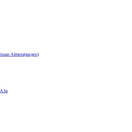
ssan Almera(видео)
ВАЗа