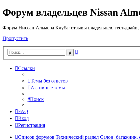
Форум владельцев Nissan Alm
Форум Ниссан Альмера Клуба: отзывы владельцев, тест-драйв, 
Пропустить
Расширенный
Поиск
поиск
Ссылки
Темы без ответов
Активные темы
Поиск
FAQ
Вход
Регистрация
Список форумов
Технический раздел
Салон, багажник,