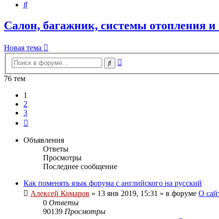
Поиск
Салон, багажник, системы отопления 
Новая тема
Расширенный
Поиск
поиск
76 тем
1
2
3
След.
Объявления
Ответы
Просмотры
Последнее сообщение
Как поменять язык форума с английского на русский
Алексей Комаров
»
13 янв 2019, 15:31
» в форуме
О сай
0
Ответы
90139
Просмотры