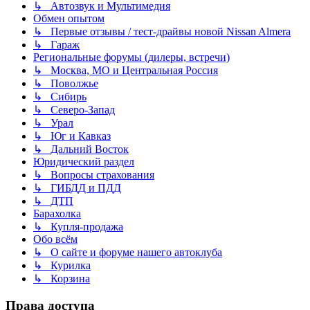
↳ Автозвук и Мультимедия
Обмен опытом
↳ Первые отзывы / тест-драйвы новой Nissan Almera
↳ Гараж
Региональные форумы (дилеры, встречи)
↳ Москва, МО и Центральная Россия
↳ Поволжье
↳ Сибирь
↳ Северо-Запад
↳ Урал
↳ Юг и Кавказ
↳ Дальний Восток
Юридический раздел
↳ Вопросы страхования
↳ ГИБДД и ПДД
↳ ДТП
Барахолка
↳ Купля-продажа
Обо всём
↳ О сайте и форуме нашего автоклуба
↳ Курилка
↳ Корзина
Права доступа