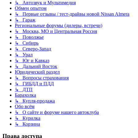
↳ Автозвук и Мультимедия
Обмен опытом
↳ Первые отзывы / тест-драйвы новой Nissan Almera
↳ Гараж
Региональные форумы (дилеры, встречи)
↳ Москва, МО и Центральная Россия
↳ Поволжье
↳ Сибирь
↳ Северо-Запад
↳ Урал
↳ Юг и Кавказ
↳ Дальний Восток
Юридический раздел
↳ Вопросы страхования
↳ ГИБДД и ПДД
↳ ДТП
Барахолка
↳ Купля-продажа
Обо всём
↳ О сайте и форуме нашего автоклуба
↳ Курилка
↳ Корзина
Права доступа