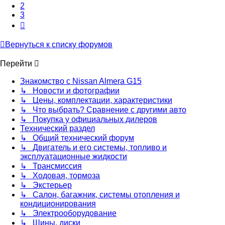
2
3
След.
Вернуться к списку форумов
Перейти
Знакомство с Nissan Almera G15
↳ Новости и фотографии
↳ Цены, комплектации, характеристики
↳ Что выбрать? Сравнение с другими авто
↳ Покупка у официальных дилеров
Технический раздел
↳ Общий технический форум
↳ Двигатель и его системы, топливо и
эксплуатационные жидкости
↳ Трансмиссия
↳ Ходовая, тормоза
↳ Экстерьер
↳ Салон, багажник, системы отопления и
кондиционирования
↳ Электрооборудование
↳ Шины, диски