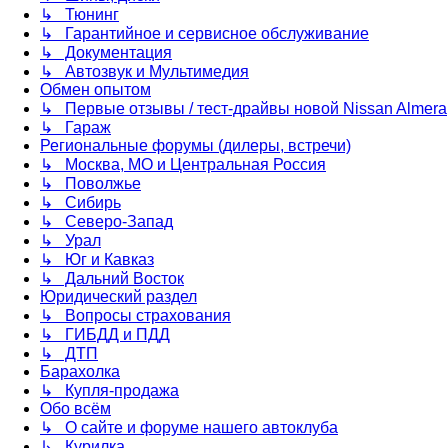
↳ Тюнинг
↳ Гарантийное и сервисное обслуживание
↳ Документация
↳ Автозвук и Мультимедия
Обмен опытом
↳ Первые отзывы / тест-драйвы новой Nissan Almera
↳ Гараж
Региональные форумы (дилеры, встречи)
↳ Москва, МО и Центральная Россия
↳ Поволжье
↳ Сибирь
↳ Северо-Запад
↳ Урал
↳ Юг и Кавказ
↳ Дальний Восток
Юридический раздел
↳ Вопросы страхования
↳ ГИБДД и ПДД
↳ ДТП
Барахолка
↳ Купля-продажа
Обо всём
↳ О сайте и форуме нашего автоклуба
↳ Курилка