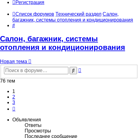
Регистрация
Список форумов
Технический раздел
Салон,
багажник, системы отопления и кондиционирования
Поиск
Салон, багажник, системы
отопления и кондиционирования
Новая тема
Расширенный
Поиск
поиск
76 тем
1
2
3
След.
Объявления
Ответы
Просмотры
Последнее сообщение