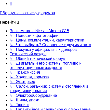
След.
Вернуться к списку форумов
Перейти
Знакомство с Nissan Almera G15
↳ Новости и фотографии
↳ Цены, комплектации, характеристики
↳ Что выбрать? Сравнение с другими авто
↳ Покупка у официальных дилеров
Технический раздел
↳ Общий технический форум
↳ Двигатель и его системы, топливо и
эксплуатационные жидкости
↳ Трансмиссия
↳ Ходовая, тормоза
↳ Экстерьер
↳ Салон, багажник, системы отопления и
кондиционирования
↳ Электрооборудование
↳ Шины, диски
↳ Тюнинг
↳ Гарантийное и сервисное обслуживание