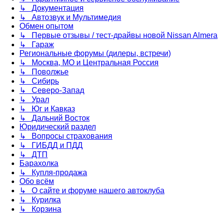
↳ Документация
↳ Автозвук и Мультимедия
Обмен опытом
↳ Первые отзывы / тест-драйвы новой Nissan Almera
↳ Гараж
Региональные форумы (дилеры, встречи)
↳ Москва, МО и Центральная Россия
↳ Поволжье
↳ Сибирь
↳ Северо-Запад
↳ Урал
↳ Юг и Кавказ
↳ Дальний Восток
Юридический раздел
↳ Вопросы страхования
↳ ГИБДД и ПДД
↳ ДТП
Барахолка
↳ Купля-продажа
Обо всём
↳ О сайте и форуме нашего автоклуба
↳ Курилка
↳ Корзина