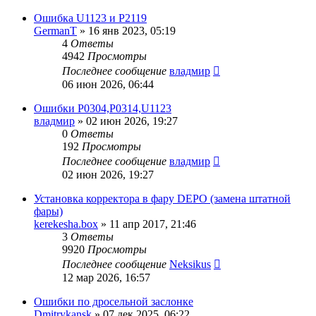
Ошибка U1123 и P2119
GermanT
»
16 янв 2023, 05:19
4
Ответы
4942
Просмотры
Последнее сообщение
владмир
06 июн 2026, 06:44
Ошибки Р0304,Р0314,U1123
владмир
»
02 июн 2026, 19:27
0
Ответы
192
Просмотры
Последнее сообщение
владмир
02 июн 2026, 19:27
Установка корректора в фару DEPO (замена штатной
фары)
kerekesha.box
»
11 апр 2017, 21:46
3
Ответы
9920
Просмотры
Последнее сообщение
Neksikus
12 мар 2026, 16:57
Ошибки по дросельной заслонке
Dmitrykansk
»
07 дек 2025, 06:22