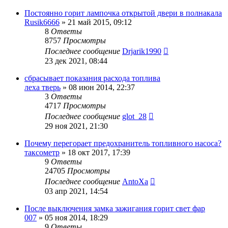
Постоянно горит лампочка открытой двери в полнакала
Rusik6666
»
21 май 2015, 09:12
8
Ответы
8757
Просмотры
Последнее сообщение
Drjarik1990
23 дек 2021, 08:44
сбрасывает показания расхода топлива
леха тверь
»
08 июн 2014, 22:37
3
Ответы
4717
Просмотры
Последнее сообщение
glot_28
29 ноя 2021, 21:30
Почему перегорает предохранитель топливного насоса?
таксометр
»
18 окт 2017, 17:39
9
Ответы
24705
Просмотры
Последнее сообщение
AntoXa
03 апр 2021, 14:54
После выключения замка зажигания горит свет фар
007
»
05 ноя 2014, 18:29
9
Ответы