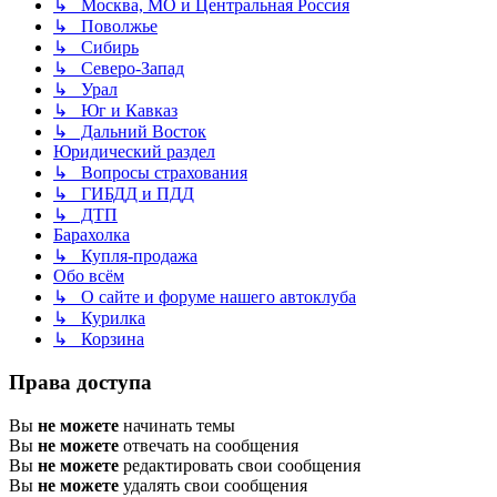
↳ Москва, МО и Центральная Россия
↳ Поволжье
↳ Сибирь
↳ Северо-Запад
↳ Урал
↳ Юг и Кавказ
↳ Дальний Восток
Юридический раздел
↳ Вопросы страхования
↳ ГИБДД и ПДД
↳ ДТП
Барахолка
↳ Купля-продажа
Обо всём
↳ О сайте и форуме нашего автоклуба
↳ Курилка
↳ Корзина
Права доступа
Вы
не можете
начинать темы
Вы
не можете
отвечать на сообщения
Вы
не можете
редактировать свои сообщения
Вы
не можете
удалять свои сообщения